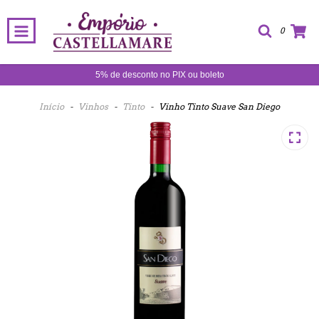
0
5% de desconto no PIX ou boleto
Início
-
Vinhos
-
Tinto
-
Vinho Tinto Suave San Diego